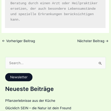
Beratung durch einen Arzt oder Heilpraktiker 
ersetzen, der auch besondere Lebensumstände 
und spezielle Erkrankungen berücksichtigen 
kann.
←
Vorheriger Beitrag
Nächster Beitrag
→
S
u
c
Newsletter
h
e
Neueste Beiträge
n
n
Pflanzerlebnisse aus der Küche
a
Glücklich SEIN – die Natur ist dein Freund