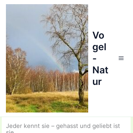
Zum
Inhalt
springen
Vo
gel
-
Nat
ur
Jeder kennt sie – gehasst und geliebt ist
sie.