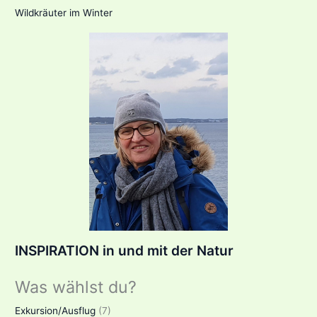
c
Wildkräuter im Winter
h
:
INSPIRATION in und mit der Natur
Was wählst du?
Exkursion/Ausflug
(7)