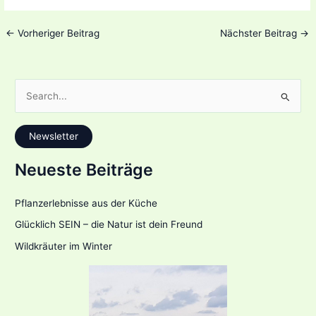
←
Vorheriger Beitrag
Nächster Beitrag
→
S
u
c
Newsletter
h
e
Neueste Beiträge
n
n
Pflanzerlebnisse aus der Küche
a
Glücklich SEIN – die Natur ist dein Freund
c
Wildkräuter im Winter
h
: