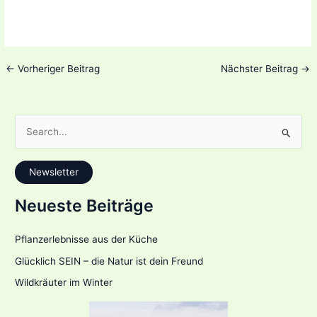
←
Vorheriger Beitrag
Nächster Beitrag
→
S
u
c
Newsletter
h
e
Neueste Beiträge
n
n
Pflanzerlebnisse aus der Küche
a
Glücklich SEIN – die Natur ist dein Freund
c
Wildkräuter im Winter
h
: